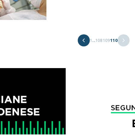
1
...
108
109
110