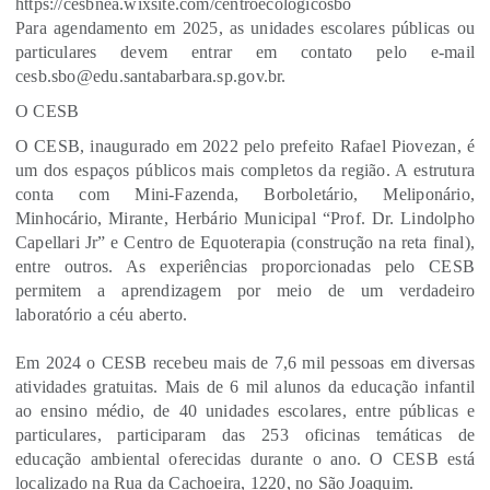
https://cesbnea.wixsite.com/centroecologicosbo
Para agendamento em 2025, as unidades escolares públicas ou
particulares devem entrar em contato pelo e-mail
cesb.sbo@edu.santabarbara.sp.gov.br.
O CESB
O CESB, inaugurado em 2022 pelo prefeito Rafael Piovezan, é
um dos espaços públicos mais completos da região. A estrutura
conta com Mini-Fazenda, Borboletário, Meliponário,
Minhocário, Mirante, Herbário Municipal “Prof. Dr. Lindolpho
Capellari Jr” e Centro de Equoterapia (construção na reta final),
entre outros. As experiências proporcionadas pelo CESB
permitem a aprendizagem por meio de um verdadeiro
laboratório a céu aberto.
Em 2024 o CESB recebeu mais de 7,6 mil pessoas em diversas
atividades gratuitas. Mais de 6 mil alunos da educação infantil
ao ensino médio, de 40 unidades escolares, entre públicas e
particulares, participaram das 253 oficinas temáticas de
educação ambiental oferecidas durante o ano. O CESB está
localizado na Rua da Cachoeira, 1220, no São Joaquim.