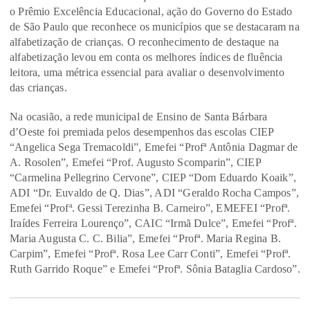
o Prêmio Excelência Educacional, ação do Governo do Estado
de São Paulo que reconhece os municípios que se destacaram na
alfabetização de crianças. O reconhecimento de destaque na
alfabetização levou em conta os melhores índices de fluência
leitora, uma métrica essencial para avaliar o desenvolvimento
das crianças.
Na ocasião, a rede municipal de Ensino de Santa Bárbara
d’Oeste foi premiada pelos desempenhos das escolas CIEP
“Angelica Sega Tremacoldi”, Emefei “Profª Antônia Dagmar de
A. Rosolen”, Emefei “Prof. Augusto Scomparin”, CIEP
“Carmelina Pellegrino Cervone”, CIEP “Dom Eduardo Koaik”,
ADI “Dr. Euvaldo de Q. Dias”, ADI “Geraldo Rocha Campos”,
Emefei “Profª. Gessi Terezinha B. Carneiro”, EMEFEI “Profª.
Iraídes Ferreira Lourenço”, CAIC “Irmã Dulce”, Emefei “Profª.
Maria Augusta C. C. Bilia”, Emefei “Profª. Maria Regina B.
Carpim”, Emefei “Profª. Rosa Lee Carr Conti”, Emefei “Profª.
Ruth Garrido Roque” e Emefei “Profª. Sônia Bataglia Cardoso”.