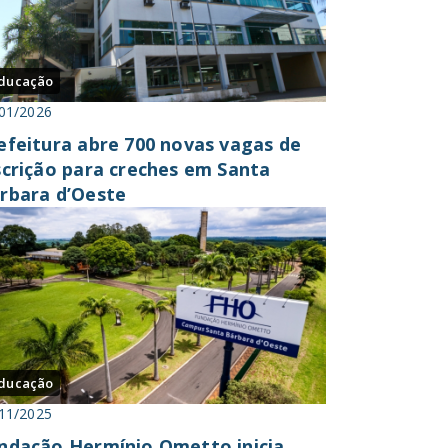
ducação
01/2026
efeitura abre 700 novas vagas de
scrição para creches em Santa
rbara d’Oeste
ducação
11/2025
ndação Hermínio Ometto inicia