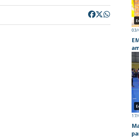
E
03/
EM
am
E
17/
Ma
pa