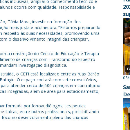
ticas inclusivas, ampliar o conhecimento técnico e
20
alunos ocorra com qualidade, responsabilidade e
su
ão, Tânia Mara, investir na formação dos
cação mais justa e acolhedora. “Estamos preparando
om respeito às suas necessidades, promovendo uma
com o desenvolvimento integral das crianças”,
 com a construção do Centro de Educação e Terapia
endimento de crianças com Transtorno do Espectro
demandam investigação diagnóstica.
E
ruída, o CETI está localizado entre as ruas Barão
05/
 Batagin. O espaço contará com sete consultórios,
 para atender cerca de 600 crianças em contraturno
Sa
icas integradas, além de área para estacionamento,
De
nar formada por fonoaudiólogos, terapeutas
ediatras, entre outros profissionais, possibilitando
 foco no desenvolvimento pleno das crianças