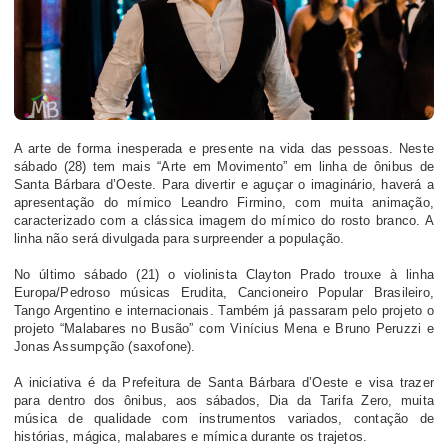
A arte de forma inesperada e presente na vida das pessoas. Neste
sábado (28) tem mais “Arte em Movimento” em linha de ônibus de
Santa Bárbara d’Oeste. Para divertir e aguçar o imaginário, haverá a
apresentação do mímico Leandro Firmino, com muita animação,
caracterizado com a clássica imagem do mímico do rosto branco. A
linha não será divulgada para surpreender a população.
No último sábado (21) o violinista Clayton Prado trouxe à linha
Europa/Pedroso músicas Erudita, Cancioneiro Popular Brasileiro,
Tango Argentino e internacionais. Também já passaram pelo projeto o
projeto “Malabares no Busão” com Vinícius Mena e Bruno Peruzzi e
Jonas Assumpção (saxofone).
A iniciativa é da Prefeitura de Santa Bárbara d’Oeste e visa trazer
para dentro dos ônibus, aos sábados, Dia da Tarifa Zero, muita
música de qualidade com instrumentos variados, contação de
histórias, mágica, malabares e mímica durante os trajetos.