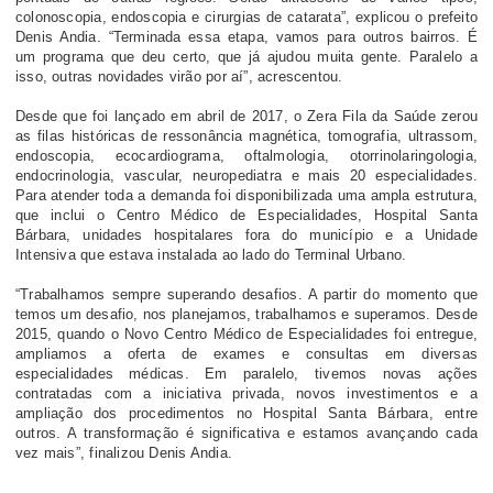
colonoscopia, endoscopia e cirurgias de catarata”, explicou o prefeito
Denis Andia. “Terminada essa etapa, vamos para outros bairros. É
um programa que deu certo, que já ajudou muita gente. Paralelo a
isso, outras novidades virão por aí”, acrescentou.
Desde que foi lançado em abril de 2017, o Zera Fila da Saúde zerou
as filas históricas de ressonância magnética, tomografia, ultrassom,
endoscopia, ecocardiograma, oftalmologia, otorrinolaringologia,
endocrinologia, vascular, neuropediatra e mais 20 especialidades.
Para atender toda a demanda foi disponibilizada uma ampla estrutura,
que inclui o Centro Médico de Especialidades, Hospital Santa
Bárbara, unidades hospitalares fora do município e a Unidade
Intensiva que estava instalada ao lado do Terminal Urbano.
“Trabalhamos sempre superando desafios. A partir do momento que
temos um desafio, nos planejamos, trabalhamos e superamos. Desde
2015, quando o Novo Centro Médico de Especialidades foi entregue,
ampliamos a oferta de exames e consultas em diversas
especialidades médicas. Em paralelo, tivemos novas ações
contratadas com a iniciativa privada, novos investimentos e a
ampliação dos procedimentos no Hospital Santa Bárbara, entre
outros. A transformação é significativa e estamos avançando cada
vez mais”, finalizou Denis Andia.