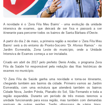
A novidade é o ‘Zera Fila Meu Bairro’ - uma evolução da unidade
intensiva de exames, que deixará de ser fixa e passará a ser
itinerante para percorrer todos os bairros de Santa Bárbara d’Oeste.
A partir do dia 2 de maio, a primeira região a receber o ‘Zera Fila Meu
Bairro’ será a do entorno do Pronto-Socorro “Dr. Afonso Ramos” - no
Jardim Esmeralda, Zona Leste do município, onde a Unidade
Intensiva de Exames começa a ser instalada.
Criado em abril de 2017 pelo prefeito Denis Andia, o programa Zera
Fila da Saúde foi responsável pela redução das filas históricas de
exames no município.
“O Zera Fila da Saúde ganha uma novidade e torna-se itinerante,
chegando também aos bairros da cidade. Primeiro vamos ao Jardim
Esmeralda, com uma estrutura que atenderá também os bairros
Cidade Nova, Jardim Pérola, Planalto do Sol, São Fernando e toda a
região expandida. Durante um período de três meses teremos a
unidade funcionando para essa região, mas também com demandas
pontuais de outras regiões. Serão ultrassons de vários tipos,