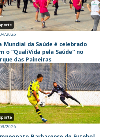
sporte
04/2026
a Mundial da Saúde é celebrado
m o “QualiVida pela Saúde” no
rque das Paineiras
sporte
03/2026
mpeonato Barbarense de Futebol