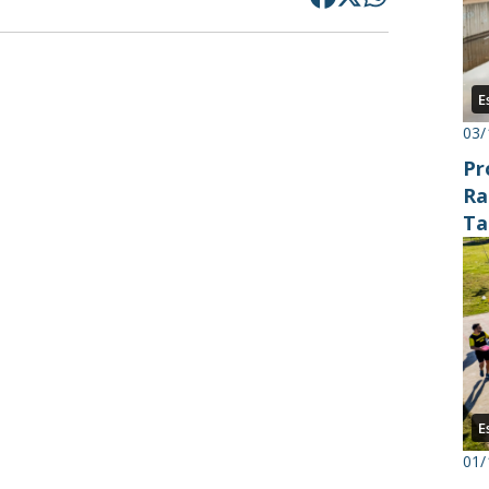
E
03/
Pr
Ra
Ta
Co
E
01/