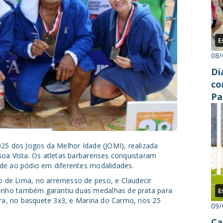
E
08/
Di
co
Pa
25 dos Jogos da Melhor Idade (JOMI), realizada
Boa Vista. Os atletas barbarenses conquistaram
de ao pódio em diferentes modalidades.
 de Lima, no arremesso de peso, e Claudecir
nho também garantiu duas medalhas de prata para
E
ira, no basquete 3x3, e Marina do Carmo, nos 25
09/
Ca