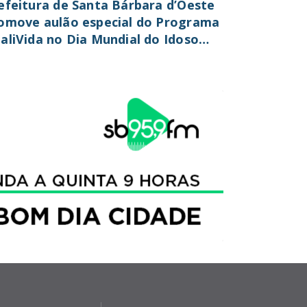
efeitura de Santa Bárbara d’Oeste
omove aulão especial do Programa
aliVida no Dia Mundial do Idoso
ste sábado