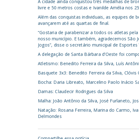
A cidade ainda conquistou três medalhas de br
livre e 50 metros costas e Ivanilde Amélia nos 25
Além das conquistas individuais, as equipes de
avançarem até as quartas de final.
“Gostaria de parabenizar a todos os atletas pe
nosso município. E também, agradecemos São Jo
Jogos”, disse o secretário municipal de Esportes V
A delegação de Santa Bárbara d’Oeste foi compos
Atletismo: Benedito Ferreira da Silva, Luís Antô
Basquete 3x3: Benedito Ferreira da Silva, Clóvis
Bocha: Daria Libreato, Marcelino Paolo Inácio Sa
Damas: Claudecir Rodrigues da Silva
Malha: João Antônio da Silva, José Furlaneto, Jo
Natação: Rosana Ferreira, Marina do Carmo, Ivani
Delmondes
Compartilhe essa notícia