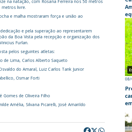
onze na natação, com Rosana Ferreira nos 50 metros
Am
 metros livre.
eq
 bocha e malha mostraram força e união ao
la dedicação e pela superação ao representarem
ão da Boa Vista pela recepção e organização dos
inicius Furlan.
ta pelos seguintes atletas:
nio de Lima, Carlos Alberto Saqueto
 Osvaldo do Amaral, Luiz Carlos Tank Junior
E
bellico, Osmar Forti
08/
Pr
ca
sé Gomes de Oliveira Filho
em
lde Amélia, Silvana Picarelli, José Amarildo