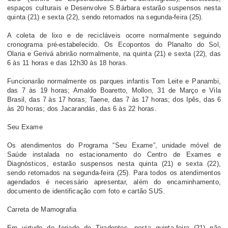
espaços culturais e Desenvolve S.Bárbara estarão suspensos nesta
quinta (21) e sexta (22), sendo retomados na segunda-feira (25).
A coleta de lixo e de recicláveis ocorre normalmente seguindo
cronograma pré-estabelecido. Os Ecopontos do Planalto do Sol,
Olaria e Gerivá abrirão normalmente, na quinta (21) e sexta (22), das
6 às 11 horas e das 12h30 às 18 horas.
Funcionarão normalmente os parques infantis Tom Leite e Panambi,
das 7 às 19 horas; Arnaldo Boaretto, Mollon, 31 de Março e Vila
Brasil, das 7 às 17 horas; Taene, das 7 às 17 horas; dos Ipês, das 6
às 20 horas; dos Jacarandás, das 6 às 22 horas.
Seu Exame
Os atendimentos do Programa “Seu Exame”, unidade móvel de
Saúde instalada no estacionamento do Centro de Exames e
Diagnósticos, estarão suspensos nesta quinta (21) e sexta (22),
sendo retomados na segunda-feira (25). Para todos os atendimentos
agendados é necessário apresentar, além do encaminhamento,
documento de identificação com foto e cartão SUS.
Carreta de Mamografia
Em virtude do feriado de Tiradentes, nesta quinta-feira (21) não